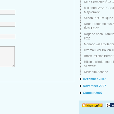
Kein Sermeter fÃ¼r 
Millionen fÃ¼r FCB u
Majstorovic
Schon Puff um Djuric
Neue Probleme aus 
fÃ¼r FCZ?
Rogerio nach Frankre
FCZ
Monaco will Ex-Bebbi
Dzemaili vor Bolton
Bratwurst statt Berner
Hitzfeld wieder mehr 
Schweiz
Kicker im Schnee
Dezember 2007
November 2007
Oktober 2007