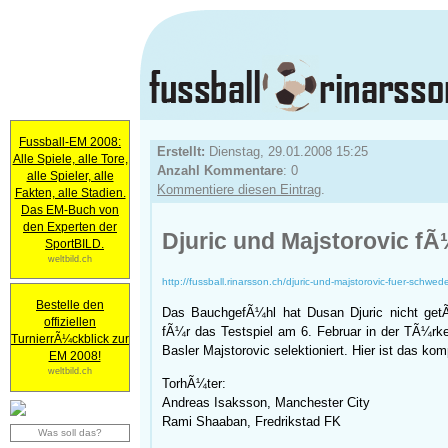
Fussball-EM 2008:
Erstellt:
Dienstag, 29.01.2008 15:25
Alle Spiele, alle Tore,
Anzahl Kommentare
: 0
alle Spieler, alle
Kommentiere diesen Eintrag
.
Fakten, alle Stadien.
Das EM-Buch von
den Experten der
Djuric und Majstorovic f
SportBILD.
weltbild.ch
http://fussball.rinarsson.ch/djuric-und-majstorovic-fuer-schwed
Bestelle den
Das BauchgefÃ¼hl hat Dusan Djuric nicht get
offiziellen
fÃ¼r das Testspiel am 6. Februar in der TÃ¼rke
TurnierrÃ¼ckblick zur
Basler Majstorovic selektioniert. Hier ist das ko
EM 2008!
weltbild.ch
TorhÃ¼ter:
Andreas Isaksson, Manchester City
Rami Shaaban, Fredrikstad FK
Was soll das?