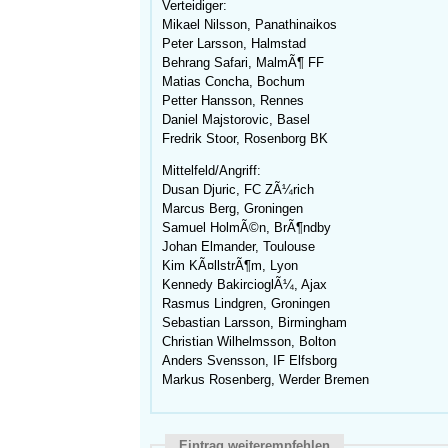
Verteidiger:
Mikael Nilsson, Panathinaikos
Peter Larsson, Halmstad
Behrang Safari, MalmÃ¶ FF
Matias Concha, Bochum
Petter Hansson, Rennes
Daniel Majstorovic, Basel
Fredrik Stoor, Rosenborg BK
Mittelfeld/Angriff:
Dusan Djuric, FC ZÃ¼rich
Marcus Berg, Groningen
Samuel HolmÃ©n, BrÃ¶ndby
Johan Elmander, Toulouse
Kim KÃ¤llstrÃ¶m, Lyon
Kennedy BakircioglÃ¼, Ajax
Rasmus Lindgren, Groningen
Sebastian Larsson, Birmingham
Christian Wilhelmsson, Bolton
Anders Svensson, IF Elfsborg
Markus Rosenberg, Werder Bremen
Eintrag weiterempfehlen