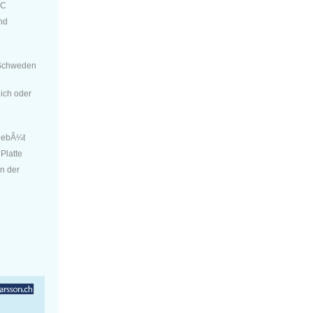
GC
nd
Schweden
ich oder
-DebÃ¼t
 Platte
in der