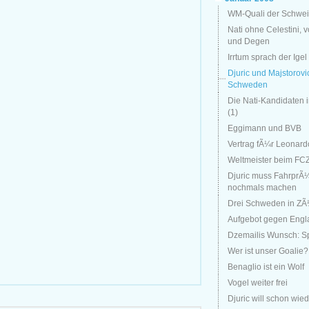
WM-Quali der Schwei
Nati ohne Celestini, 
und Degen
Irrtum sprach der Igel
Djuric und Majstorovi
Schweden
Die Nati-Kandidaten 
(1)
Eggimann und BVB
Vertrag fÃ¼r Leonard
Weltmeister beim FC
Djuric muss FahrprÃ
nochmals machen
Drei Schweden in ZÃ
Aufgebot gegen Engl
Dzemailis Wunsch: S
Wer ist unser Goalie?
Benaglio ist ein Wolf
Vogel weiter frei
Djuric will schon wie