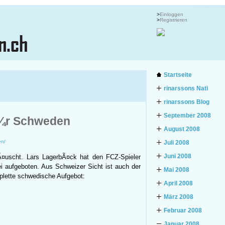
>
Einloggen
>
Registrieren
Startseite
rinarssons Nati
rinarssons Blog
September 2008
Ã¼r Schweden
August 2008
en/
Juli 2008
Juni 2008
Ã¤uscht. Lars LagerbÃ¤ck hat den FCZ-Spieler
i aufgeboten. Aus Schweizer Sicht ist auch der
Mai 2008
mplette schwedische Aufgebot:
April 2008
März 2008
Februar 2008
Januar 2008