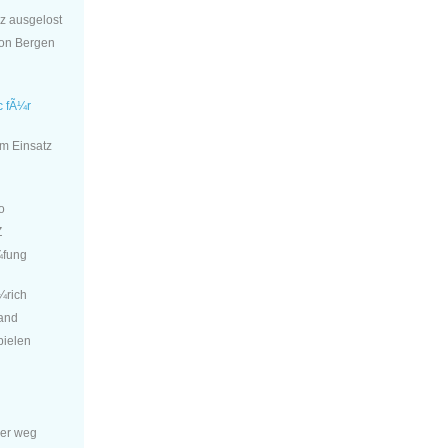
z ausgelost
von Bergen
c fÃ¼r
im Einsatz
o
Z
¼fung
¼rich
and
pielen
der weg