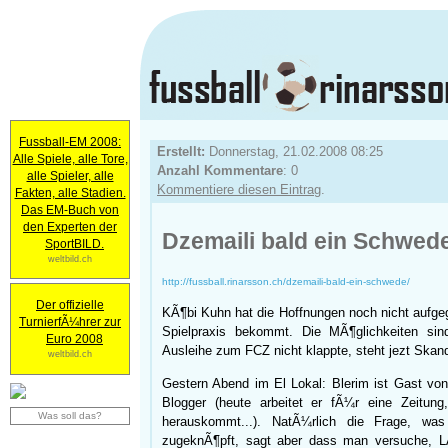
Fussball-EM 2008:
Erstellt:
Donnerstag, 21.02.2008 08:25
Alle Spiele, alle Tore,
Anzahl Kommentare
: 0
alle Spieler, alle
Kommentiere diesen Eintrag
.
Fakten, alle Stadien.
Das EM-Buch von
den Experten der
Dzemaili bald ein Schwed
SportBILD.
weltbild.ch
http://fussball.rinarsson.ch/dzemaili-bald-ein-schwede/
Der offizielle
KÃ¶bi Kuhn hat die Hoffnungen noch nicht aufg
TurnierfÃ¼hrer zur
Spielpraxis bekommt. Die MÃ¶glichkeiten si
Euro 2008
Ausleihe zum FCZ nicht klappte, steht jezt Skan
weltbild.ch
Gestern Abend im El Lokal: Blerim ist Gast vo
Blogger (heute arbeitet er fÃ¼r eine Zeitun
Was soll das?
herauskommt...). NatÃ¼rlich die Frage, wa
zugeknÃ¶pft, sagt aber dass man versuche, L